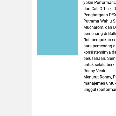
yakni Performance
dari Call Officer, 
Penghargaan PEXA
Putrama Wahju Se
Mucharom, dan Di
pemenang di Ball
“Ini merupakan s
para pemenang at
konsistensinya 
perusahaan. Semo
untuk selalu berki
Ronny Venir.
Menurut Ronny, 
manajemen untuk 
unggul (performan