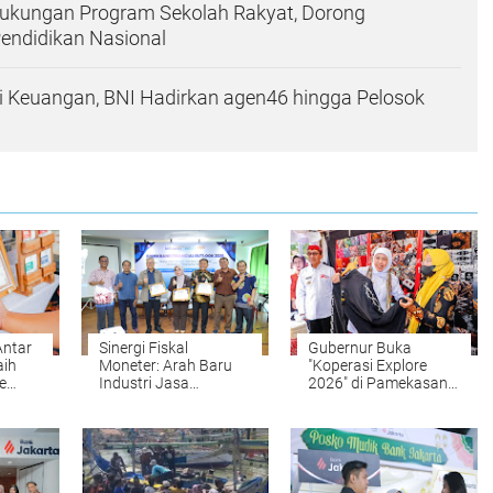
Dukungan Program Sekolah Rakyat, Dorong
endidikan Nasional
si Keuangan, BNI Hadirkan agen46 hingga Pelosok
Antar
Sinergi Fiskal
Gubernur Buka
aih
Moneter: Arah Baru
"Koperasi Explore
ce
Industri Jasa
2026" di Pamekasan,
Keuangan
Sarana Promosi
UMKM