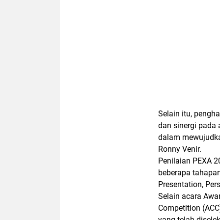
Selain itu, pengh
dan sinergi pada a
dalam mewujudkan 
Ronny Venir.
Penilaian PEXA 20
beberapa tahapan 
Presentation, Per
Selain acara Awa
Competition (ACC)
yang telah diselek