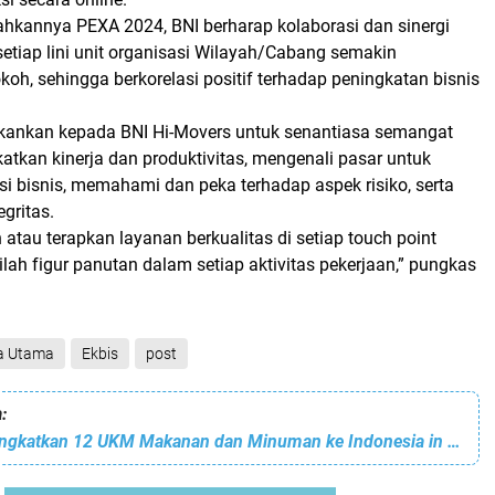
hkannya PEXA 2024, BNI berharap kolaborasi dan sinergi
setiap lini unit organisasi Wilayah/Cabang semakin
oh, sehingga berkorelasi positif terhadap peningkatan bisnis
kankan kepada BNI Hi-Movers untuk senantiasa semangat
atkan kinerja dan produktivitas, mengenali pasar untuk
i bisnis, memahami dan peka terhadap aspek risiko, serta
gritas.
atau terapkan layanan berkualitas di setiap touch point
lah figur panutan dalam setiap aktivitas pekerjaan,” pungkas
ta Utama
Ekbis
post
:
BNI Xpora Berangkatkan 12 UKM Makanan dan Minuman ke Indonesia in Korea - SFH 2024