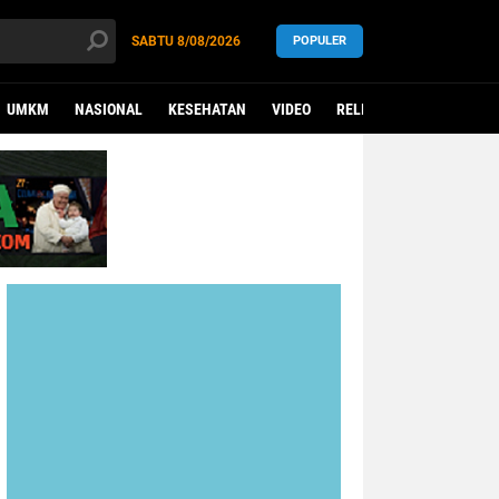
SABTU
8/08/2026
POPULER
UMKM
NASIONAL
KESEHATAN
VIDEO
RELIGI
KADES BERPR