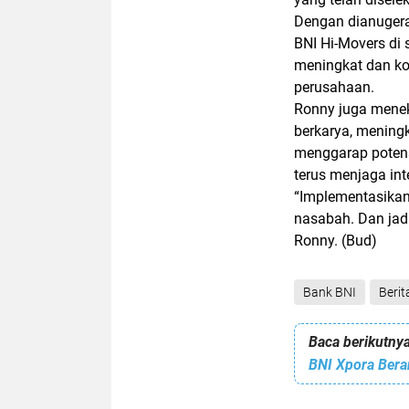
Dengan dianugera
BNI Hi-Movers di 
meningkat dan kok
perusahaan.
Ronny juga mene
berkarya, meningk
menggarap potens
terus menjaga inte
“Implementasikan 
nasabah. Dan jadi
Ronny.
(Bud)
Bank BNI
Beri
Baca berikutnya