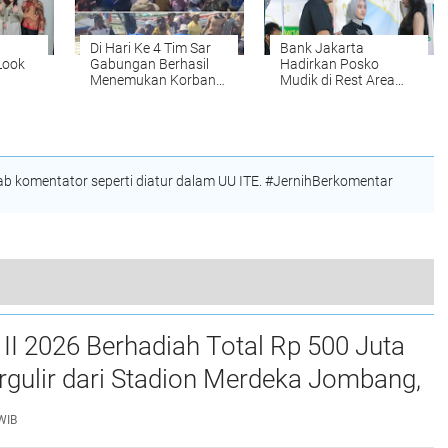
Di Hari Ke 4 Tim Sar
Bank Jakarta
Look
Gabungan Berhasil
Hadirkan Posko
Menemukan Korban
Mudik di Rest Area
,
Kecelakaan Laut (
KM 429 Semarang
 Baru
Laka Laut ) Asal
ern
Sampang
 komentator seperti diatur dalam UU ITE. #JernihBerkomentar
BNI Anugerahkan Performance Excellence Award (PEXA) 2024 Kepada BNI Hi-Movers Berprestasi
II 2026 Berhadiah Total Rp 500 Juta
gulir dari Stadion Merdeka Jombang,
I Jatim: Ajang Silaturrahmi dan Media
WIB
si Ka