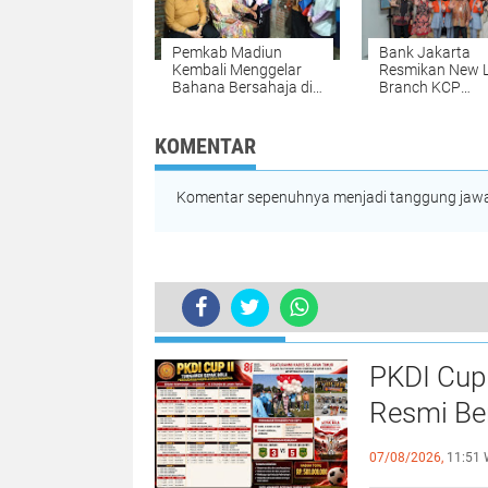
Pemkab Madiun
Bank Jakarta
Kembali Menggelar
Resmikan New 
Bahana Bersahaja di
Branch KCP
Desa Dempelan,
Kebayoran Park
Warga Nikmati
Hadirkan Wajah
Pelayanan Gratis
yang Lebih Mod
KOMENTAR
Komentar sepenuhnya menjadi tanggung jawab
ACTUAL NEWS
PKDI Cup 
Resmi Ber
Ketua PKD
07/08/2026,
11:51 
Komunika