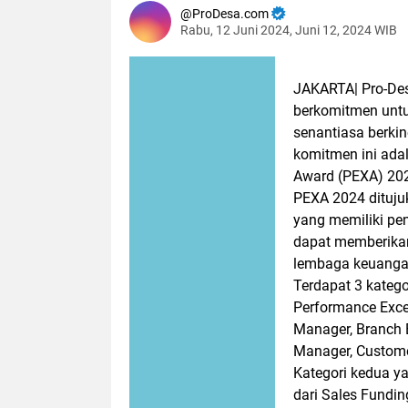
ProDesa.com
Rabu, 12 Juni 2024, Juni 12, 2024 WIB
JAKARTA| Pro-De
berkomitmen untu
senantiasa berki
komitmen ini ada
Award (PEXA) 20
PEXA 2024 dituju
yang memiliki pen
dapat memberikan
lembaga keuangan
Terdapat 3 kateg
Performance Excell
Manager, Branch 
Manager, Customer
Kategori kedua ya
dari Sales Fundin