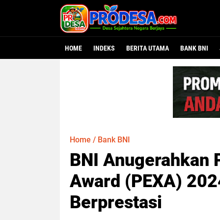
HOME
INDEKS
BERITA UTAMA
BANK BNI
Home
/
Bank BNI
BNI Anugerahkan 
Award (PEXA) 202
Berprestasi