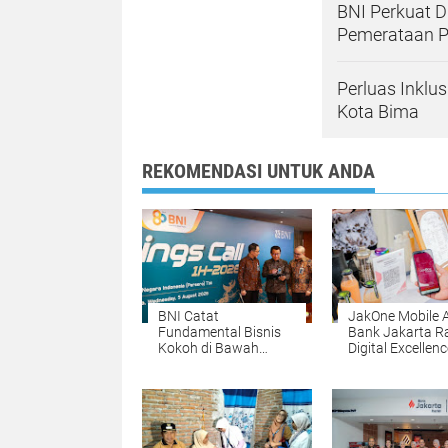
BNI Perkuat 
Pemerataan P
Perluas Inklu
Kota Bima
REKOMENDASI UNTUK ANDA
BNI Catat
JakOne Mobile 
Fundamental Bisnis
Bank Jakarta R
Kokoh di Bawah
Digital Excellen
Danantara, Ditopang
Awards 2026
Pertumbuhan Kredit
dan Kualitas Aset