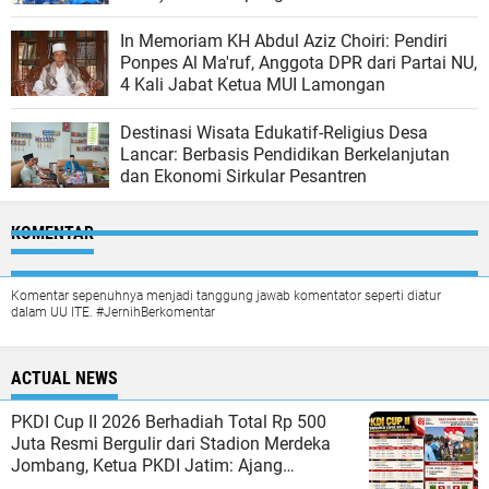
In Memoriam KH Abdul Aziz Choiri: Pendiri
Ponpes Al Ma'ruf, Anggota DPR dari Partai NU,
4 Kali Jabat Ketua MUI Lamongan
Destinasi Wisata Edukatif-Religius Desa
Lancar: Berbasis Pendidikan Berkelanjutan
dan Ekonomi Sirkular Pesantren
KOMENTAR
Komentar sepenuhnya menjadi tanggung jawab komentator seperti diatur
dalam UU ITE. #JernihBerkomentar
ACTUAL NEWS
PKDI Cup II 2026 Berhadiah Total Rp 500
Juta Resmi Bergulir dari Stadion Merdeka
Jombang, Ketua PKDI Jatim: Ajang
Silaturrahmi dan Media Komunikasi Ka