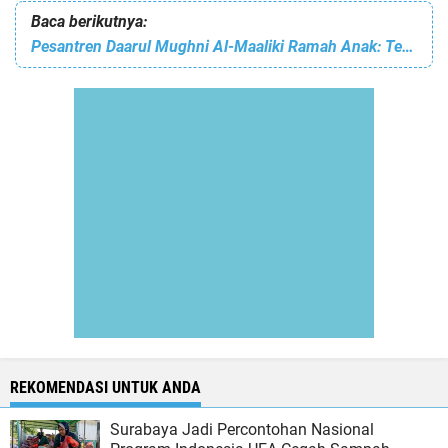
Baca berikutnya:
Pesantren Daarul Mughni Al-Maaliki Ramah Anak: Tertata Rapi, Terbuka, Mudah Awasi 6.000 Santri dengan 400 CCTV dan 1.800 Kamar Mandi
REKOMENDASI UNTUK ANDA
Surabaya Jadi Percontohan Nasional