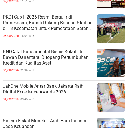
07/08/2026,
11:51 WIB
PKDI Cup II 2026 Resmi Bergulir di
Pamekasan, Bupati Dukung Bangun Stadion
di 13 Kecamatan untuk Pemerataan Sarana
Olahraga
06/08/2026,
16:04 WIB
BNI Catat Fundamental Bisnis Kokoh di
Bawah Danantara, Ditopang Pertumbuhan
Kredit dan Kualitas Aset
04/08/2026,
21:36 WIB
JakOne Mobile Antar Bank Jakarta Raih
Digital Excellence Awards 2026
01/08/2026,
03:45 WIB
Sinergi Fiskal Moneter: Arah Baru Industri
Jasa Keuangan