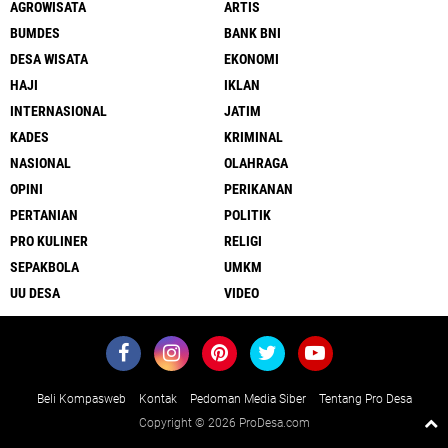
AGROWISATA
ARTIS
BUMDES
BANK BNI
DESA WISATA
EKONOMI
HAJI
IKLAN
INTERNASIONAL
JATIM
KADES
KRIMINAL
NASIONAL
OLAHRAGA
OPINI
PERIKANAN
PERTANIAN
POLITIK
PRO KULINER
RELIGI
SEPAKBOLA
UMKM
UU DESA
VIDEO
Beli Kompasweb
Kontak
Pedoman Media Siber
Tentang Pro Desa
Copyright ©
2026 ProDesa.com