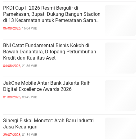
PKDI Cup II 2026 Resmi Bergulir di
Pamekasan, Bupati Dukung Bangun Stadion
di 13 Kecamatan untuk Pemerataan Sarana
Olahraga
06/08/2026,
16:04 WIB
BNI Catat Fundamental Bisnis Kokoh di
Bawah Danantara, Ditopang Pertumbuhan
Kredit dan Kualitas Aset
04/08/2026,
21:36 WIB
JakOne Mobile Antar Bank Jakarta Raih
Digital Excellence Awards 2026
01/08/2026,
03:45 WIB
Sinergi Fiskal Moneter: Arah Baru Industri
Jasa Keuangan
29/07/2026,
01:54 WIB