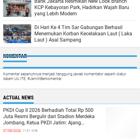
Bank Jakarta Resmikan New Look Branch
KCP Kebayoran Park, Hadirkan Wajah Baru
yang Lebih Modern
Di Hari Ke 4 Tim Sar Gabungan Berhasil
Menemukan Korban Kecelakaan Laut ( Laka
Laut ) Asal Sampang
KOMENTAR
Komentar sepenuhnya menjadi tanggung jawab komentator seperti diatur
dalam UU ITE. #JernihBerkomentar
ACTUAL NEWS
PKDI Cup II 2026 Berhadiah Total Rp 500
Juta Resmi Bergulir dari Stadion Merdeka
Jombang, Ketua PKDI Jatim: Ajang
Silaturrahmi dan Media Komunikasi Ka
07/08/2026,
11:51 WIB