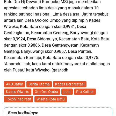
Batu Dra Hj Dewanti Rumpoko MSi juga memberikan
apresiasi terhadap lima desa yang masuk dalam 10
ranking tertinggi nasional. Lima desa asal Jatim tersebut
antara lain Desa Oro-oro Ombo yang dipimpin Kades
Wiweko, Kota Batu dengan skor 0,9981, Desa
Gentengkulon, Kecamatan Genteng, Banyuwangi dengan
skor 0,9924, Desa Sidomulyo, Kecamatan Batu, Kota Batu
dengan skor 0,9886, Desa Gentengwetan, Kecamatn
Genteng, Banyuwangi skor 0,9867, Desa Punten,
Kecamatan Bumiaju, Kota Batu dengan skor 0,9775.
"Alhamdulillah, kerja kami untuk masyarakat dinilai bagus
oleh Pusat," kata Wiweko.
(gas/bdh
AKD Jatim
Berita Utama
Kades Berprestasi
Kades Wiweko
Oro Oro Ombo
post
Pro Kuliner
Tokoh Inspiratif
Wisata Kota Batu
Baca berikutnya: