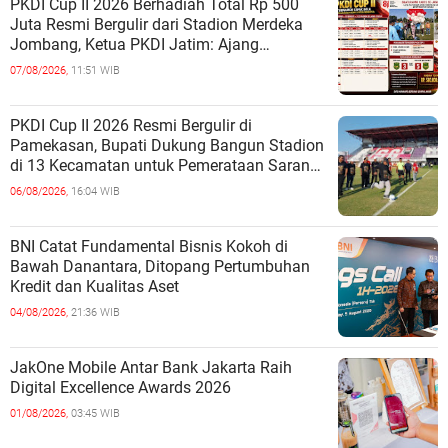
PKDI Cup II 2026 Berhadiah Total Rp 500
Juta Resmi Bergulir dari Stadion Merdeka
Jombang, Ketua PKDI Jatim: Ajang
Silaturrahmi dan Media Komunikasi Ka
07/08/2026,
11:51 WIB
PKDI Cup II 2026 Resmi Bergulir di
Pamekasan, Bupati Dukung Bangun Stadion
di 13 Kecamatan untuk Pemerataan Sarana
Olahraga
06/08/2026,
16:04 WIB
BNI Catat Fundamental Bisnis Kokoh di
Bawah Danantara, Ditopang Pertumbuhan
Kredit dan Kualitas Aset
04/08/2026,
21:36 WIB
JakOne Mobile Antar Bank Jakarta Raih
Digital Excellence Awards 2026
01/08/2026,
03:45 WIB