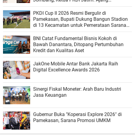
Silaturrahmi dan Media Komunikasi Kades
untuk Memajukan Desa
PKDI Cup II 2026 Resmi Bergulir di
Pamekasan, Bupati Dukung Bangun Stadion
di 13 Kecamatan untuk Pemerataan Sarana
Olahraga
BNI Catat Fundamental Bisnis Kokoh di
Bawah Danantara, Ditopang Pertumbuhan
Kredit dan Kualitas Aset
JakOne Mobile Antar Bank Jakarta Raih
Digital Excellence Awards 2026
Sinergi Fiskal Moneter: Arah Baru Industri
Jasa Keuangan
Gubernur Buka "Koperasi Explore 2026" di
Pamekasan, Sarana Promosi UMKM