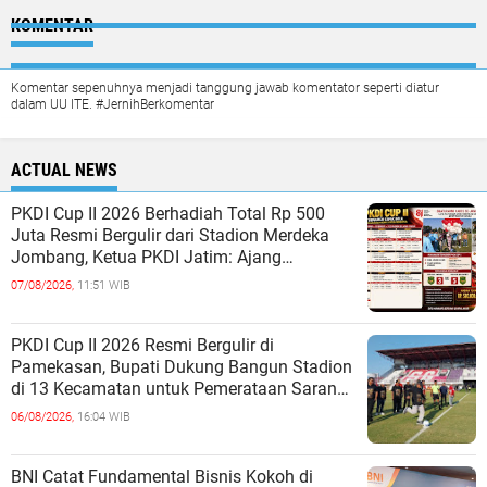
KOMENTAR
Komentar sepenuhnya menjadi tanggung jawab komentator seperti diatur
dalam UU ITE. #JernihBerkomentar
ACTUAL NEWS
PKDI Cup II 2026 Berhadiah Total Rp 500
Juta Resmi Bergulir dari Stadion Merdeka
Jombang, Ketua PKDI Jatim: Ajang
Silaturrahmi dan Media Komunikasi Ka
07/08/2026,
11:51 WIB
PKDI Cup II 2026 Resmi Bergulir di
Pamekasan, Bupati Dukung Bangun Stadion
di 13 Kecamatan untuk Pemerataan Sarana
Olahraga
06/08/2026,
16:04 WIB
BNI Catat Fundamental Bisnis Kokoh di